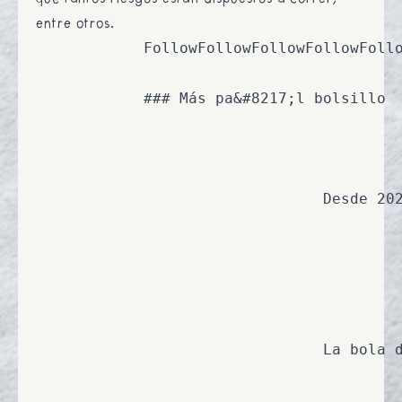
entre otros.
			FollowFollowFollowFollowFollow

			### Más pa&#8217;l bolsillo

														## [¿Cómo protegerse un poquito de la inflación?](https://economiaparalapipol.com/como-p
								Desde 2021 vivir se ha puesto más caro. Aquí algunos consejos para blindarse de la subida de precios:

													[Ver nota](https://economiaparalapipol.com/como-protegerse-un-poquito-
														## [Tres métodos para salir de deudas](https://economiaparalapipol.com/tre
								La bola de nieve es una de las estrategias, ¿saben de qué se trata? Aquí les enseñamos:

													[Ver nota](https://economiaparalapipol.com/tres-metodos-para-sa