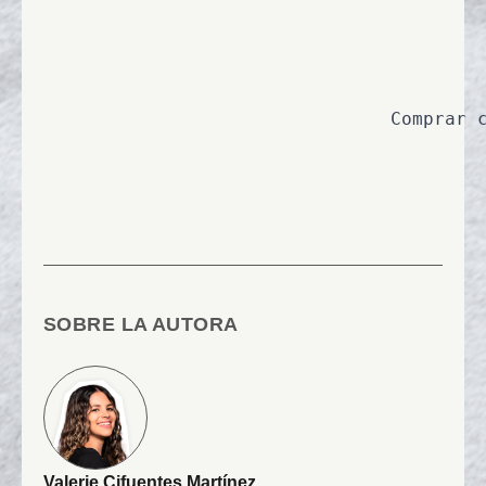
														## [¿Es buena idea comprar casa con la inflación alta?](https://economiaparalapipol.com/es-buena-
								Comprar casa es la ilusión de muchas familias y por eso hay que planearlo bien. Aquí les damos algunos tips.

SOBRE LA AUTORA
Valerie Cifuentes Martínez