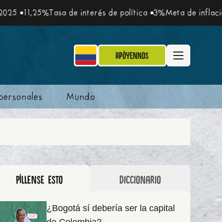
1,25%
Tasa de interés de política
3%
Meta de inflación
5,1
Apóyennos
personales
Mundo
Píllense esto
Diccionario
¿Bogotá sí debería ser la capital