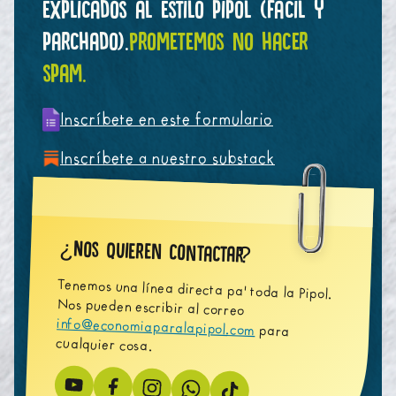
explicados al estilo pipol (fácil y
parchado).
Prometemos no hacer
spam.
Inscríbete en este formulario
Inscríbete a nuestro substack
Nos quieren contactar
¿
?
Tenemos una línea directa pa' toda la Pipol.
Nos pueden escribir al correo
info@economiaparalapipol.com
para
cualquier cosa.