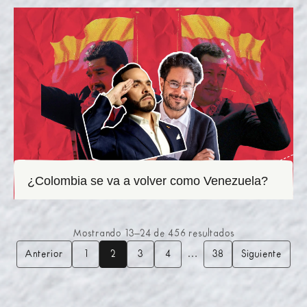
¿Colombia se va a volver como Venezuela?
Mostrando
13
–
24
de
456
resultados
…
Anterior
1
2
3
4
38
Siguiente