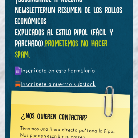
newsletter!
Un resumen de los rollos
económicos
explicados al estilo pipol (fácil y
parchado).
Prometemos no hacer
spam.
Inscríbete en este formulario
Inscríbete a nuestro substack
Nos quieren contactar
¿
?
Tenemos una línea directa pa' toda la Pipol.
Nos pueden escribir al correo