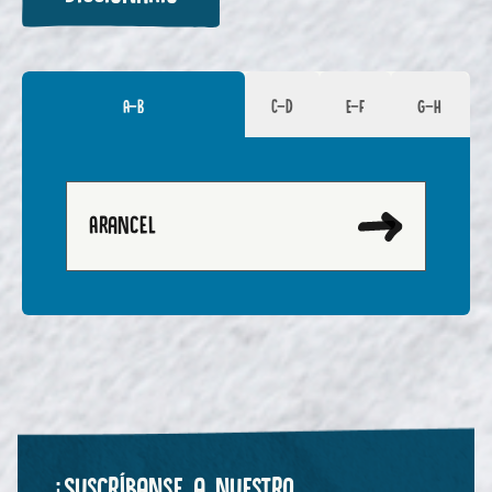
A-B
C-D
E-F
G-H
Arancel
¡Suscríbanse a nuestro