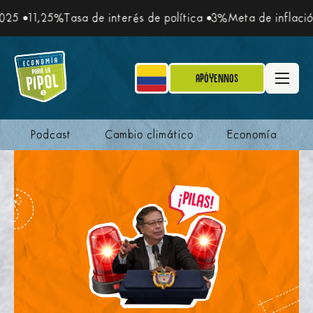
25
11,25%
Tasa de interés de política
3%
Meta de inflación
Apóyennos
Podcast
Cambio climático
Economía