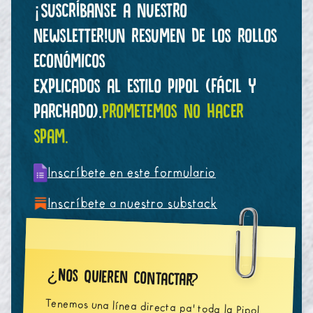
¡Suscríbanse a nuestro
newsletter!
Un resumen de los rollos
económicos
explicados al estilo pipol (fácil y
parchado).
Prometemos no hacer
spam.
Inscríbete en este formulario
Inscríbete a nuestro substack
Nos quieren contactar
¿
?
Tenemos una línea directa pa' toda la Pipol.