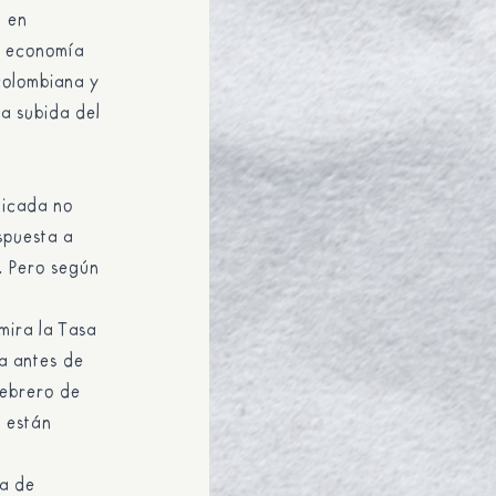
n en
a economía
colombiana y
a subida del
licada no
spuesta a
. Pero según
mira la Tasa
 a antes de
febrero de
e están
sa de