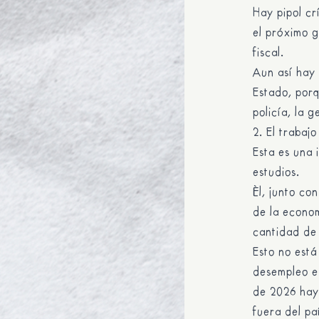
Hay pipol cr
el próximo g
fiscal.
Aun así hay
Estado, porq
policía, la 
2. El trabaj
Esta es una 
estudios.
Él, junto co
de la econom
cantidad de
Esto no está
desempleo es
de 2026 haya
fuera del pa