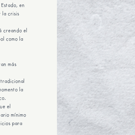
 Estado, en
la crisis
á creando el
pol como la
ltan más
 tradicional
momento la
co.
ue el
lario mínimo
icios para