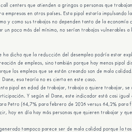
 call centers que atienden a gringos o personas que trabaja
a empresas en otros países. Esta pipol estaría impulsando l
umo y como sus trabajos no dependen tanto de la economía 
 un poco más del mínimo, no serían trabajos vulnerables a l
 ha dicho que la reducción del desempleo podría estar exp
creación de empleos, sino también porque hay menos pipol di
orque los empleos que se están creando son de mala calidad
el Dane, esa teoría no es cierta en este caso.
nta pipol en edad de trabajar, trabaja o quiere trabajar, se 
rticipación. Y según el Dane, este indicador está casi igual
ra Petro (64,7% para febrero de 2026 versus 64,2% para 
cir, hoy en día hay más personas que quieren trabajar y qu
 generado tampoco parece ser de mala calidad porque la ta