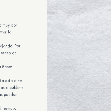
mo muy por
ntar la
bajando. Por
febrero de
a ñapa:
ta esto dice
gasto público
as puedan
l tiempo.