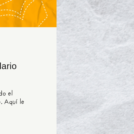
ario
do el
. Aquí le