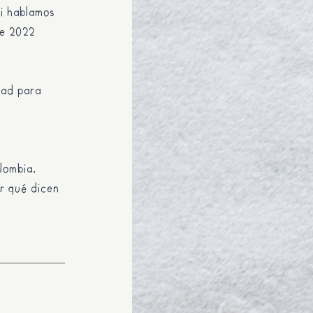
si hablamos
de 2022
dad para
lombia.
or qué dicen