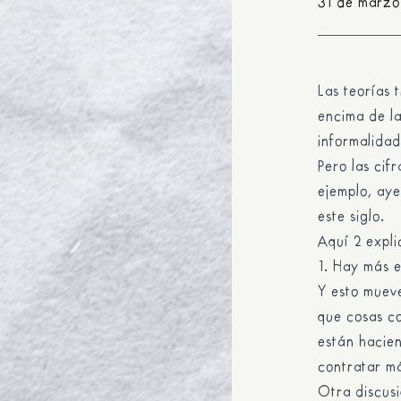
31 de marzo
Las teorías 
encima de la
informalidad
Pero las cif
ejemplo, aye
este siglo.
Aquí 2 expl
1. Hay más e
Y esto muev
que cosas co
están hacie
contratar m
Otra discusi