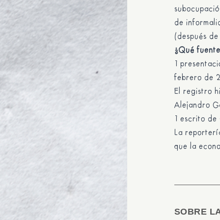
subocupación
de informal
(después de
¿Qué fuente
1 presentac
febrero de 
El registro 
Alejandro G
1 escrito de
La reporterí
que la econ
SOBRE L