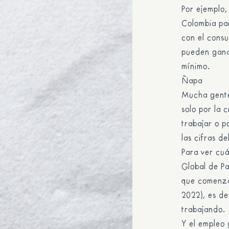
Por ejemplo,
Colombia par
con el cons
pueden ganar
mínimo.
Ñapa
Mucha gente
solo por la 
trabajar o p
las cifras d
Para ver cuá
Global de Pa
que comenza
2022), es de
trabajando.
Y el empleo