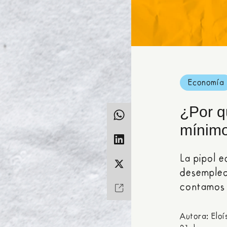
Economía
¿Por q
mínimo
La pipol 
desempleo
contamos 
Autora: Elo