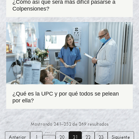
¿Cómo así que será más difícil pasarse a
Colpensiones?
¿Qué es la UPC y por qué todos se pelean
por ella?
Mostrando
241
–
252
de
269
resultados
…
Anterior
1
20
21
22
23
Siguiente